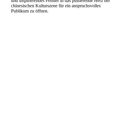
und inspirierendes Fenster in das pulsierende Herz der
chinesischen Kulturszene für ein anspruchsvolles
Publikum zu öffnen.